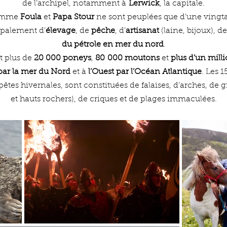
de l’archipel, notamment à
Lerwick
, la capitale.
comme
Foula
et
Papa Stour
ne sont peuplées que d’une vingta
ipalement d’
élevage
, de
pêche
, d’
artisanat
(laine, bijoux), d
du pétrole en mer du nord
.
nt plus de
20 000 poneys
,
80 000 moutons
et
plus d’un mill
 par la mer du Nord
et à
l’Ouest par l’Océan Atlantique
. Les 
pêtes hivernales, sont constituées de falaises, d’arches, de g
et hauts rochers), de criques et de plages immaculées.