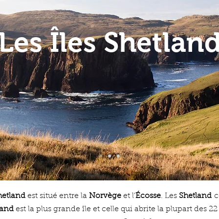
Les Îles Shetlan
Shetland
est situé entre la
Norvège
et l’
Écosse
. Les
Shetland
c
and
est la plus grande île et celle qui abrite la plupart des 2