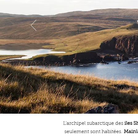
L’archipel subarctique des
iles 
seulement sont habitées.
Mainl