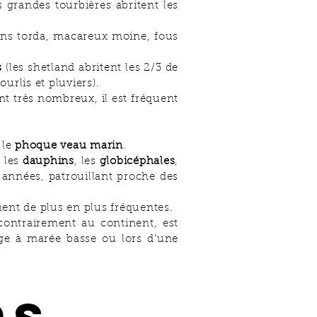
 grandes tourbières abritent les
ins torda, macareux moine, fous
s
(les shetland abritent les 2/3 de
ourlis et pluviers).
t très nombreux, il est fréquent
 le
phoque veau marin
.
, les
dauphins
, les
globicéphales
,
 années, patrouillant proche des
ent de plus en plus fréquentes.
contrairement au continent, est
age à marée basse ou lors d’une