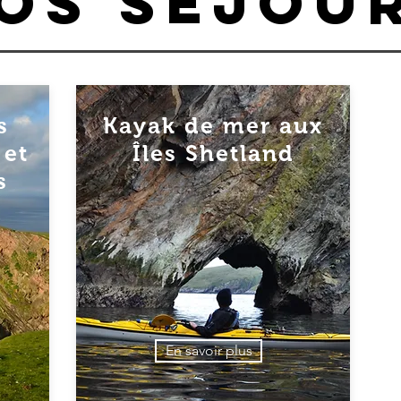
os Séjou
s
Kayak de mer aux
 et
Îles Shetland
s
En savoir plus