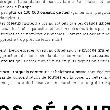
ées pour l’abondance de son avifaune. Ses falaises et ses
 de mer d’
Europe
.
s par
plus de 100 000 oiseaux de mer
(guillemots, pingou
dactyles…).
 les
oiseaux
nichent alors au sol tels que les
grands labbe
au), les labbes parasites et les limicoles (huitriers pies, c
s sternes et de nombreux limicoles. Comme les oiseaux son
approche trop près de leurs nids !
ent. Deux espèces vivent aux Shetland : le
phoque gris
et
approchent des côtes shetlandaises comme les
marsouins
s
orques
qui s’observent de plus en plus depuis plusieurs
eines
:
rorquals communs
et
baleines à bosse
sont égalem
s grande concentration de
loutres
en Europe. Et celle-ci, 
 donc pas rare de l’observer en marchant le long du riv