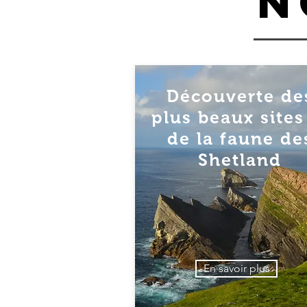
N
Découverte de
plus beaux sites
de la faune de
Shetland
En savoir plus