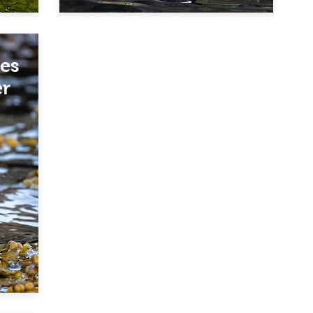
les
er