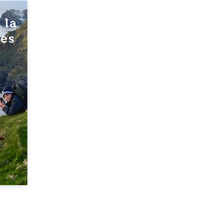
 la
des