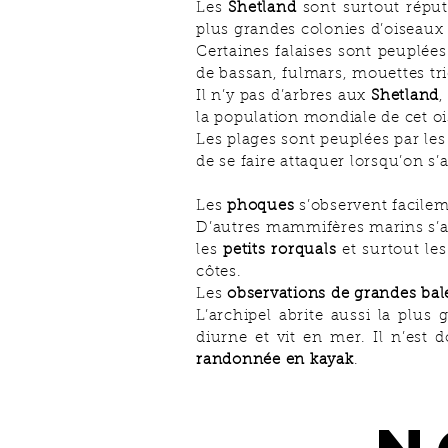
Les
Shetland
sont surtout réput
plus grandes colonies d’oiseaux
Certaines falaises sont peuplée
de bassan, fulmars, mouettes tri
Il n’y pas d’arbres aux
Shetland
,
la population mondiale de cet oise
Les plages sont peuplées par le
de se faire attaquer lorsqu’on s’
Les
phoques
s’observent facilem
D’autres mammifères marins s’
les
petits rorquals
et surtout le
côtes.
Les
observations de grandes bal
L’archipel abrite aussi la plu
diurne et vit en mer. Il n’est
randonnée en kayak
.