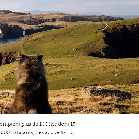
d
omptent plus de 100 îles dont 15
2 000 habitants, très accueillants,